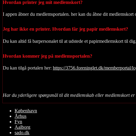
Hvordan printer jeg mit medlemskort?
I appen åbner du medlemsportalen. her kan du åbne dit medlemskort o
Jeg har ikke en printer. Hvordan får jeg papir medlemskort?
Du kan altid få barpersonalet til at udstede et papirmedlemskort til dig
Hvordan kommer jeg på medlemsportalen?
Du kan tilgå portalen her:
https://3756.foreninglet.dk/memberportal/lo
Har du yderligere spørgsmål til dit medlemskab eller medlemskort er 
Rul
København
op
Århus
Fyn
Aalborg
sado.dk