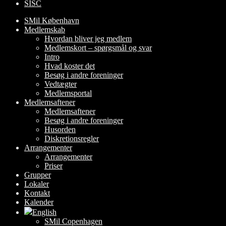
SISC
SMil København
Medlemskab
Hvordan bliver jeg medlem
Medlemskort – spørgsmål og svar
Intro
Hvad koster det
Besøg i andre foreninger
Vedtægter
Medlemsportal
Medlemsaftener
Medlemsaftener
Besøg i andre foreninger
Husorden
Diskretionsregler
Arrangementer
Arrangementer
Priser
Grupper
Lokaler
Kontakt
Kalender
English
SMil Copenhagen