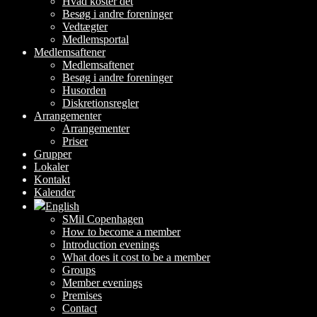
Hvad koster det
Besøg i andre foreninger
Vedtægter
Medlemsportal
Medlemsaftener
Medlemsaftener
Besøg i andre foreninger
Husorden
Diskretionsregler
Arrangementer
Arrangementer
Priser
Grupper
Lokaler
Kontakt
Kalender
English
SMil Copenhagen
How to become a member
Introduction evenings
What does it cost to be a member
Groups
Member evenings
Premises
Contact