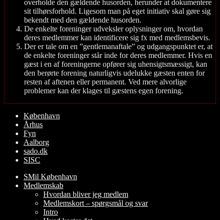
overholde den gældende husorden, herunder at dokumentere
sit tilhørsforhold. Ligesom man på eget initiativ skal gøre sig
bekendt med den gældende husorden.
De enkelte foreninger udveksler oplysninger om, hvordan
deres medlemmer kan identificere sig fx med medlemsbevis.
Der er tale om en ”gentlemanaftale” og udgangspunktet er, at
de enkelte foreninger står inde for deres medlemmer. Hvis en
gæst i en af foreningerne opfører sig uhensigtsmæssigt, kan
den berørte forening naturligvis udelukke gæsten enten for
resten af aftenen eller permanent. Ved mere alvorlige
problemer kan der klages til gæstens egen forening.
Rul
København
op
Århus
Fyn
Aalborg
sado.dk
SISC
SMil København
Medlemskab
Hvordan bliver jeg medlem
Medlemskort – spørgsmål og svar
Intro