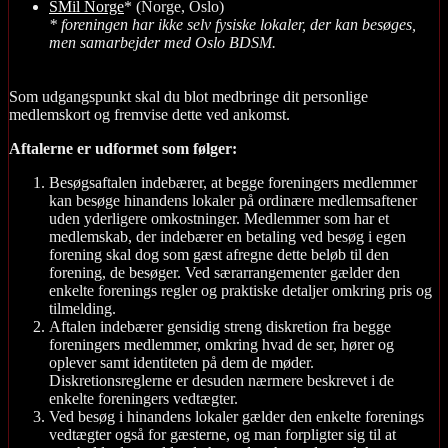
SMil Norge
* (Norge, Oslo)
* foreningen har ikke selv fysiske lokaler, der kan besøges,
men samarbejder med Oslo BDSM.
Som udgangspunkt skal du blot medbringe dit personlige
medlemskort og fremvise dette ved ankomst.
Aftalerne er udformet som følger:
Besøgsaftalen indebærer, at begge foreningers medlemmer
kan besøge hinandens lokaler på ordinære medlemsaftener
uden yderligere omkostninger. Medlemmer som har et
medlemskab, der indebærer en betaling ved besøg i egen
forening skal dog som gæst afregne dette beløb til den
forening, de besøger. Ved særarrangementer gælder den
enkelte forenings regler og praktiske detaljer omkring pris og
tilmelding.
Aftalen indebærer gensidig streng diskretion fra begge
foreningers medlemmer, omkring hvad de ser, hører og
oplever samt identiteten på dem de møder.
Diskretionsreglerne er desuden nærmere beskrevet i de
enkelte foreningers vedtægter.
Ved besøg i hinandens lokaler gælder den enkelte forenings
vedtægter også for gæsterne, og man forpligter sig til at