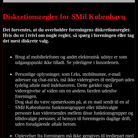
Diskretionsregler for SMil København
D
et forventes, at du overholder foreningens diskretionsregl
er
.
H
vis du er
i
tvivl om nogle regler, så spørg i foreningen eller tag
det mest diskrete valg.
Brug af mobiltelefoner og andet elektronisk udstyr er som
udgangspunkt ikke tilladt. Se yderligere i husordenen.
Personlige oplysninger, som f.eks. mobilnumre, e-mail
adresser og chat-nicks, må ikke videregives til tredjepart uden
tydelig aftale med indehaveren. Dette gælder også
videregivelse af viden om en andens færden udenfor
foreningen.
Dog skal du være opmærksom på, at en mail sendt til en af
SMil Københavns funktionsgrupper eller tillidsvalgte
personer kan videresendes mellem disse funktionsgrupper og
tillidsvalgte personer, af hensyn til foreningens daglige drift,
uden forudgående aftale herom.
Oplevelser fra foreningen må ikke gengives til tredjepart med