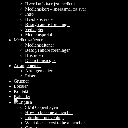
Hvordan bliver jeg medlem
Medlemskort – spørgsmål og svar
Intro
Hvad koster det
Besøg i andre foreninger
Vedtægter
Medlemsportal
Medlemsaftener
Medlemsaftener
Besøg i andre foreninger
Husorden
Diskretionsregler
Arrangementer
Arrangementer
Priser
Grupper
Lokaler
Kontakt
Kalender
English
SMil Copenhagen
How to become a member
Introduction evenings
What does it cost to be a member
Groups