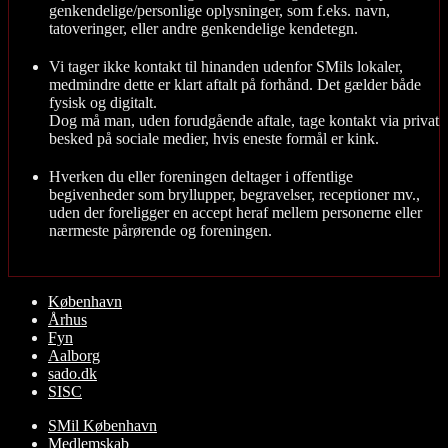
genkendelige/personlige oplysninger, som f.eks. navn,
tatoveringer, eller andre genkendelige kendetegn.
Vi tager ikke kontakt til hinanden udenfor SMils lokaler,
medmindre dette er klart aftalt på forhånd. Det gælder både
fysisk og digitalt.
Dog må man, uden forudgående aftale, tage kontakt via privat
besked på sociale medier, hvis eneste formål er kink.
Hverken du eller foreningen deltager i offentlige
begivenheder som bryllupper, begravelser, receptioner mv.,
uden der foreligger en accept heraf mellem personerne eller
nærmeste pårørende og foreningen.
Rul
København
op
Århus
Fyn
Aalborg
sado.dk
SISC
SMil København
Medlemskab