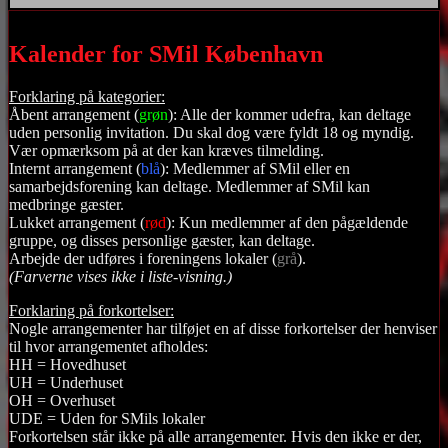
Kalender for SMil København
Forklaring på kategorier:
Åbent arrangement (
grøn
): Alle der kommer udefra, kan deltage
uden personlig invitation. Du skal dog være fyldt 18 og myndig.
Vær opmærksom på at der kan kræves tilmelding.
Internt arrangement (
blå
): Medlemmer af SMil eller en
samarbejdsforening kan deltage. Medlemmer af SMil kan
medbringe gæster.
Lukket arrangement (
rød
): Kun medlemmer af den pågældende
gruppe, og disses personlige gæster, kan deltage.
Arbejde der udføres i foreningens lokaler (
grå
).
(Farverne vises ikke i liste-visning.)
Forklaring på forkortelser:
Nogle arrangementer har tilføjet en af disse forkortelser der henviser
til hvor arrangementet afholdes:
HH = Hovedhuset
UH = Underhuset
OH = Overhuset
UDE = Uden for SMils lokaler
Forkortelsen står ikke på alle arrangementer. Hvis den ikke er der,