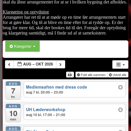
skal du åbne arrangementet for at se i hvilken bygning det afholdes.
Klargøring og oprydning
Arrangører har ret til at at møde op en time før arrangementets start
for at gøre klar. Og til at blive en time efter for at rydde op. Er der
brug for mere tid, skal der bookes tid til det. Foregår der oprydning
og klargøring samtidigt, må I finde ud af at sameksistere.
Kategorier
AUG – OKT 2026
Fold alle sammen
Udvid alle
AUG
Medlemsaften med dress code
7
aug 7 kl. 20:00 – 23:00
fre
AUG
UH Læderworkshop
10
aug 10 kl. 17:00 – 21:00
man
AUG