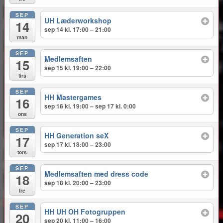
SEP
UH Læderworkshop
14
sep 14 kl. 17:00 – 21:00
man
SEP
Medlemsaften
15
sep 15 kl. 19:00 – 22:00
tirs
SEP
HH Mastergames
16
sep 16 kl. 19:00 – sep 17 kl. 0:00
ons
SEP
HH Generation seX
17
sep 17 kl. 18:00 – 23:00
tors
SEP
Medlemsaften med dress code
18
sep 18 kl. 20:00 – 23:00
fre
SEP
HH UH OH Fotogruppen
20
sep 20 kl. 11:00 – 16:00