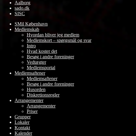
Aalborg
sado.dk
SISC
SMil København
Medlemskab
Hvordan bliver jeg medlem
Medlemskort – spørgsmål og svar
Intro
Hvad koster det
Besøg i andre foreninger
Vedtægter
Medlemsportal
Medlemsaftener
Medlemsaftener
Besøg i andre foreninger
Husorden
Diskretionsregler
Arrangementer
Arrangementer
Priser
Grupper
Lokaler
Kontakt
Kalender