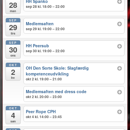
HH Spanko
28
sep 28 kl. 18:00 – 22:00
man
SEP
Medlemsaften
29
sep 29 kl. 19:00 – 22:00
tirs
SEP
HH Peersub
30
sep 30 kl. 19:00 – 22:00
ons
OKT
OH Den Sorte Skole: Slagfærdig
2
kompetenceudvikling
fre
okt 2 kl. 19:00 – 21:00
Medlemsaften med dress code
okt 2 kl. 20:00 – 23:00
OKT
Peer Rope CPH
4
okt 4 kl. 14:00 – 23:45
søn