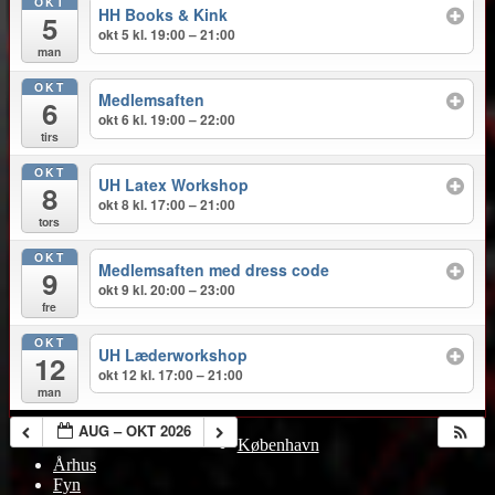
OKT
HH Books & Kink
5
okt 5 kl. 19:00 – 21:00
man
OKT
Medlemsaften
6
okt 6 kl. 19:00 – 22:00
tirs
OKT
UH Latex Workshop
8
okt 8 kl. 17:00 – 21:00
tors
OKT
Medlemsaften med dress code
9
okt 9 kl. 20:00 – 23:00
fre
OKT
UH Læderworkshop
12
okt 12 kl. 17:00 – 21:00
man
Rul
AUG – OKT 2026
København
op
Århus
Fyn