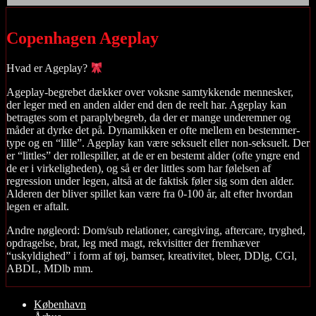
Copenhagen Ageplay
Hvad er Ageplay?
Ageplay-begrebet dækker over voksne samtykkende mennesker,
der leger med en anden alder end den de reelt har. Ageplay kan
betragtes som et paraplybegreb, da der er mange underemner og
måder at dyrke det på. Dynamikken er ofte mellem en bestemmer-
type og en “lille”. Ageplay kan være seksuelt eller non-seksuelt. Der
er “littles” der rollespiller, at de er en bestemt alder (ofte yngre end
de er i virkeligheden), og så er der littles som har følelsen af
regression under legen, altså at de faktisk føler sig som den alder.
Alderen der bliver spillet kan være fra 0-100 år, alt efter hvordan
legen er aftalt.
Andre nøgleord: Dom/sub relationer, caregiving, aftercare, tryghed,
opdragelse, brat, leg med magt, rekvisitter der fremhæver
“uskyldighed” i form af tøj, bamser, kreativitet, bleer, DDlg, CGl,
ABDL, MDlb mm.
Rul
København
op