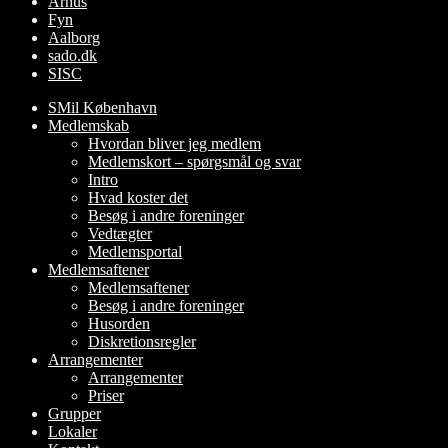
Århus
Fyn
Aalborg
sado.dk
SISC
SMil København
Medlemskab
Hvordan bliver jeg medlem
Medlemskort – spørgsmål og svar
Intro
Hvad koster det
Besøg i andre foreninger
Vedtægter
Medlemsportal
Medlemsaftener
Medlemsaftener
Besøg i andre foreninger
Husorden
Diskretionsregler
Arrangementer
Arrangementer
Priser
Grupper
Lokaler